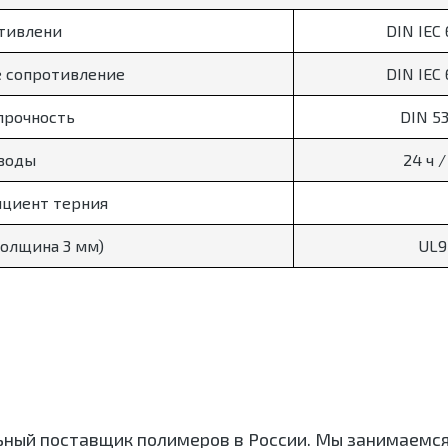
тивлени
DIN IEC
е сопротивление
DIN IEC
прочность
DIN 5
воды
24 ч 
циент терния
толщина 3 мм)
UL9
ьный поставщик полимеров в России. Мы занимаемс