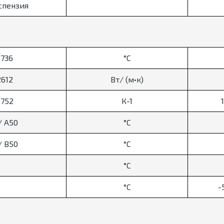
спензия
3736
°C
2612
Вт/ (м•к)
3752
К-1
/ A50
°C
/ B50
°C
°C
°C
-