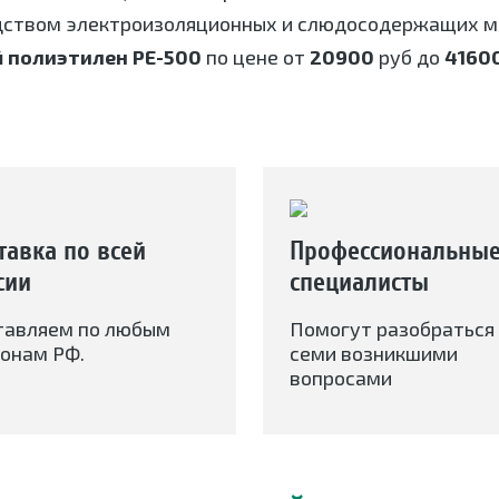
дством электроизоляционных и слюдосодержащих ма
 полиэтилен РЕ-500
по цене от
20900
руб до
4160
тавка по всей
Профессиональны
сии
специалисты
тавляем по любым
Помогут разобраться 
онам РФ.
семи возникшими
вопросами