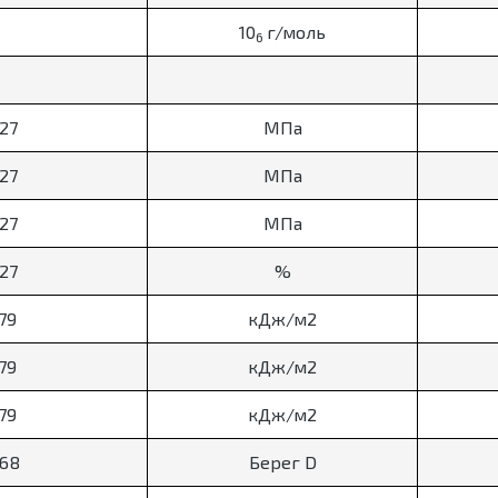
10
г/моль
6
527
МПа
527
МПа
527
МПа
527
%
79
кДж/м2
79
кДж/м2
79
кДж/м2
868
Берег D