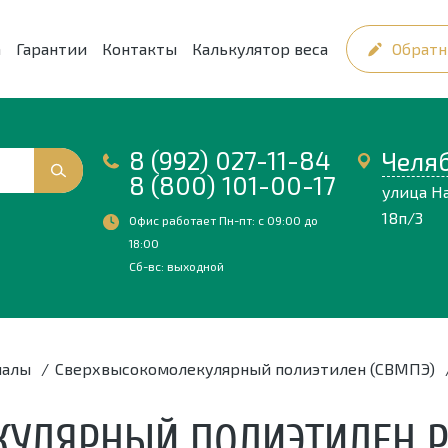
а
Гарантии
Контакты
Калькулятор веса
Обратн
8 (992) 027-11-84
Челя
8 (800) 101-00-17
улица Н
18п/3
Офис работает Пн-пт: с 09:00 до
18:00
Сб-вс: выходной
иалы
/
Сверхвысокомолекулярный полиэтилен (СВМПЭ)
УЛЯРНЫЙ ПОЛИЭТИЛЕН Р