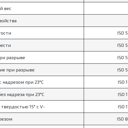
й вес
войства
гости
ISO 
чести
ISO 
при разрыве
ISO 
ие при разрыве
ISO 
с надрезом при 23°C
ISO 1
ез надреза при 23°C
ISO 1
 твердостью 15° с V-
ISO 1
резом
ISO 