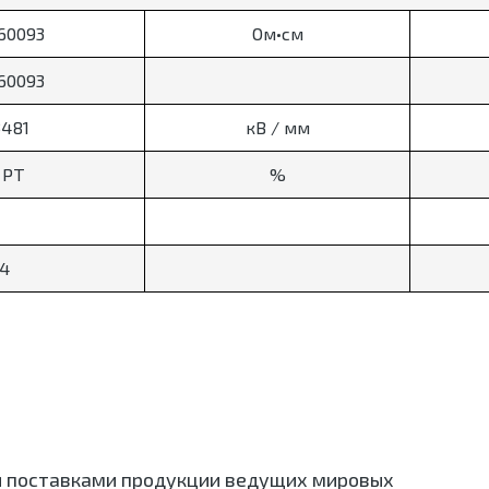
 60093
Ом•см
 60093
3481
кВ / мм
/ РТ
%
4
я поставками продукции ведущих мировых