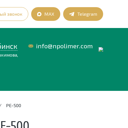
ый звонок
MAX
Telegram
бинск
info@npolimer.com
ахимова,
/
РЕ-500
Е-500