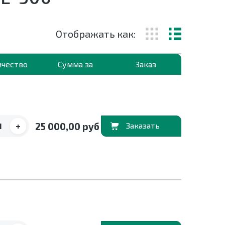
Отображать как:
ичество
Сумма за
Заказ
+
25 000,00 руб
В корзину