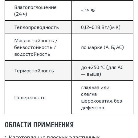
Влагопоглощение
≤ 15 %
(24 ч)
Теплопроводность
0,12–0,18 Вт/(м·К)
Маслостойкость /
бензостойкость /
по марке (А, Б, АС)
водостойкость
до +250 °С (для АС
Термостойкость
— выше)
гладкая или
слегка
Поверхность
шероховатая, без
дефектов
ОБЛАСТИ ПРИМЕНЕНИЯ
Изготовление плоских эластичных