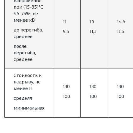
напряжение
при (15-35)°С
45-75%, не
менее кВ
11
14
14,5
до перегиба,
9,5
11,3
11,5
среднее
после
перегиба,
среднее
Стойкость к
надрыву, не
130
130
130
менее Н
100
100
100
средняя
минимальная