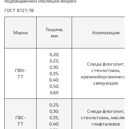
подбандажной изоляции якорей
ГОСТ 8727-78
Тощина,
Марка
Композиция
мм
0,20;
0,25;
Слюда флогопит,
0,30;
ГФК-
стеклоткань,
0,35;
ТТ
кремнийорганическо
0,40;
связующее
0,50;
0,60
0,25;
0,30;
Слюда флогопит,
ГФС-
0,35;
стеклоткань, масляно
ТТ
0,40;
глифталевое