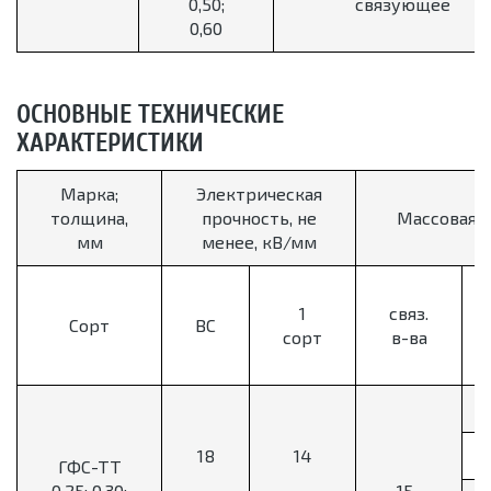
0,50;
связующее
0,60
ОСНОВНЫЕ ТЕХНИЧЕСКИЕ
ХАРАКТЕРИСТИКИ
Марка;
Электрическая
толщина,
прочность, не
Массовая 
мм
менее, кВ/мм
1
связ.
Сорт
ВС
сорт
в-ва
18
14
ГФС-ТТ
0,25; 0,30;
15-