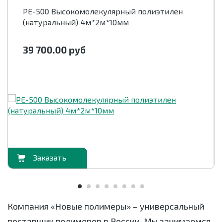
РЕ-500 Высокомолекулярный полиэтилен
(натуральный) 4м*2м*10мм
39 700.00
руб
орзину
В корзи
Компания «Новые полимеры» – универсальный
поставщик полимеров в России. Мы занимаемся