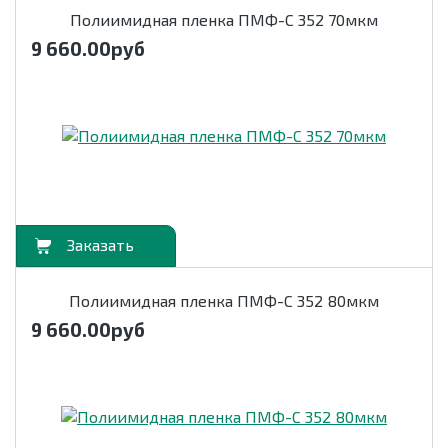
Полиимидная пленка ПМФ-С 352 70мкм
9 660.00
руб
орзину
Полиимидная пленка ПМФ-С 352 80мкм
9 660.00
руб