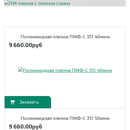
Полиимидная пленка ПМФ-С 351 40мкм
9 660.00
руб
орзину
Полиимидная пленка ПМФ-С 351 50мкм
9 660.00
руб