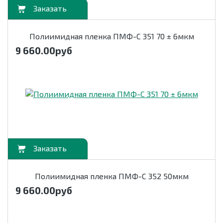
орзину
Полиимидная пленка ПМФ-С 351 70 ± 6мкм
9 660.00
руб
орзину
Полиимидная пленка ПМФ-С 352 50мкм
9 660.00
руб