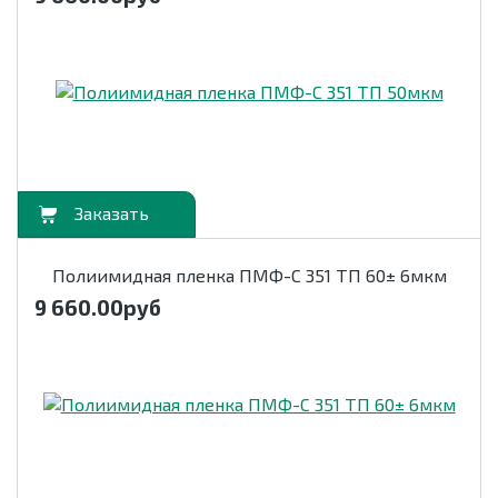
орзину
Полиимидная пленка ПМФ-С 351 ТП 60± 6мкм
9 660.00
руб