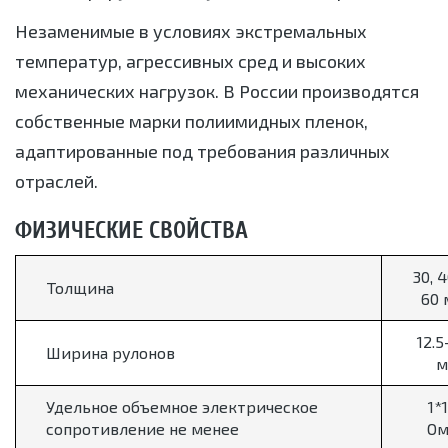
Незаменимые в условиях экстремальных
температур, агрессивных сред и высоких
механических нагрузок. В России производятся
собственные марки полиимидных пленок,
адаптированные под требования различных
отраслей.
ФИЗИЧЕСКИЕ СВОЙСТВА
30, 4
Толщина
60 
12.5
Ширина рулонов
м
Удельное объемное электрическое
1*
сопротивление не менее
Ом