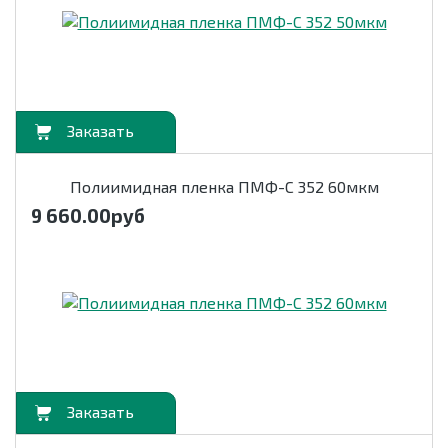
орзину
Полиимидная пленка ПМФ-С 352 60мкм
9 660.00
руб
орзину