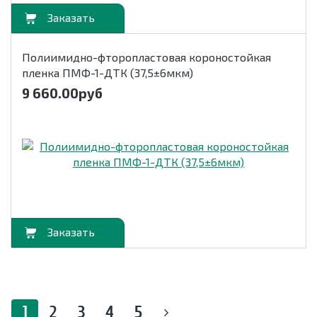
орзину
Полиимидно-фторопластовая короностойкая
пленка ПМФ-1-ДТК (37,5±6мкм)
9 660.00
руб
орзину
1
2
3
4
5