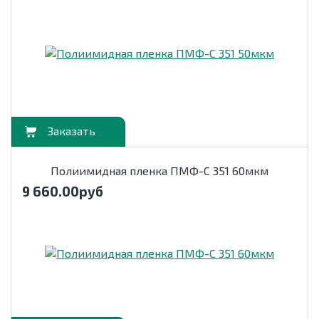
орзину
Полиимидная пленка ПМФ-С 351 60мкм
9 660.00
руб