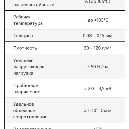
A (до 105°C)
нагревостойкости
Рабочая
до +105°C
температура
Толщина
0,08 – 0,15 мм
Плотность
60 – 120 г/м²
Удельная
разрушающая
≥ 50 Н/см
нагрузка
Пробивное
≥ 2,0 – 3,5 кВ
напряжение
Удельное
10
объемное
≥ 1×10
Ом·м
сопротивление
Водопоглощение
≤ 5%