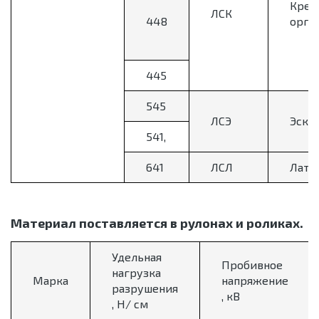
Крем
ЛСК
448
орга
445
545
ЛСЭ
Эска
541,
641
ЛСЛ
Лате
Материал поставляется в рулонах и роликах.
Удельная
Пробивное
нагрузка
Марка
напряжение
разрушения
, кВ
, Н/ см