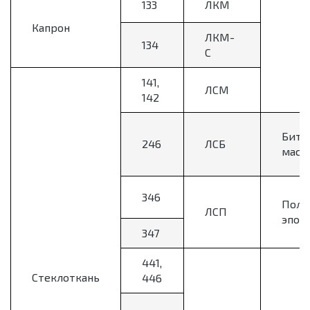
133
ЛКМ
Капрон
ЛКМ-
134
С
141,
ЛСМ
142
Биту
246
ЛСБ
масл
346
Поли
ЛСП
эпок
347
441,
Стеклоткань
446