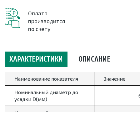
Оплата
производится
по счету
ХАРАКТЕРИСТИКИ
ОПИСАНИЕ
Наименование показателя
Значение
Номинальный диаметр до
усадки D(мм)
Номинальный диаметр
после усадки d(мм);
Толщина стенки после
1
усадки (мм)