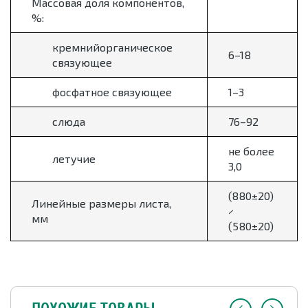
Массовая доля компонентов,
%:
кремнийорганическое
6–18
связующее
фосфатное связующее
1–3
слюда
76–92
не более
летучие
3,0
(880±20)
Линейные размеры листа,
×
мм
(580±20)