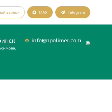
ый звонок
MAX
Telegram
бинск
info@npolimer.com
ахимова,