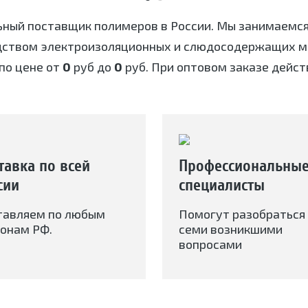
ьный поставщик полимеров в России. Мы занимаемс
дством электроизоляционных и слюдосодержащих ма
по цене от
0
руб до
0
руб. При оптовом заказе дейст
тавка по всей
Профессиональны
сии
специалисты
тавляем по любым
Помогут разобраться 
онам РФ.
семи возникшими
вопросами