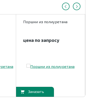
Поршни из полиуретана
Полиур
и изде
цена по запросу
цена 
В корзину
В корзину