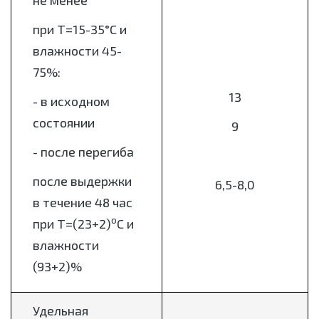
не менее
при Т=15-35°С и
влажности 45-
75%:
13
- в исходном
состоянии
9
- после перегиба
после выдержки
6,5-8,0
в течение 48 час
о
при Т=(23+2)
С и
влажности
(93+2)%
Удельная